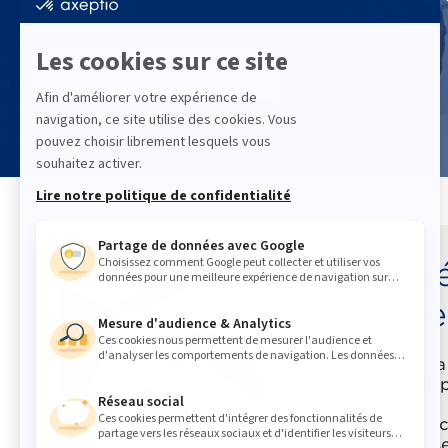
Devenez GS1 Partenaires
Adhé
d’ide
GS1 est l
valables p
GS1 France
entreprise