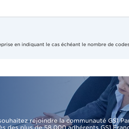
eprise en indiquant le cas échéant le nombre de code
 souhaitez rejoindre la communauté GS1 Par
rès des plus de 58 000 adhérents GS1 Fran