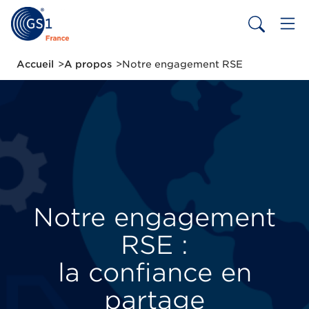
Aller
au
contenu
principal
Fil
Accueil
A propos
Notre engagement RSE
d'Ariane
Notre engagement
RSE :
la confiance en
partage