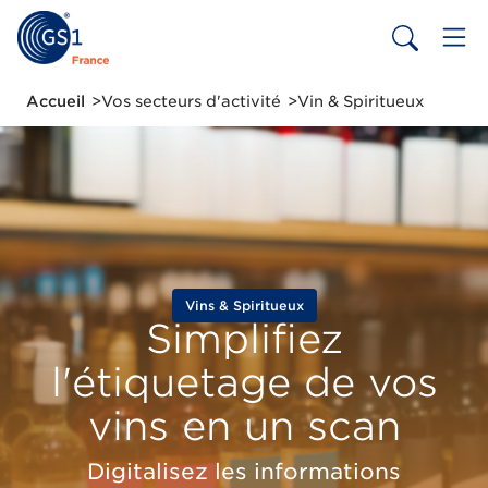
Aller
au
contenu
principal
Fil
Accueil
Vos secteurs d'activité
Vin & Spiritueux
d'Ariane
Vins & Spiritueux
Simplifiez
l'étiquetage de vos
vins en un scan
Digitalisez les informations