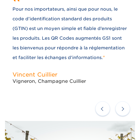
‟
Collaborer avec tous les acteurs de la
communauté de déploiement des standards GS1
offre différentes perspectives pour appréhender
la règlementation et réussir la mise en oeuvre
grâce au QR Code augmenté GS1. Cela contribue
à une transparence accrue et une meilleure
information au consommateur.
"
Valérie Vincent
Directrice Marketing & Communication,
Rhonea