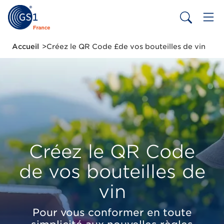
Aller
au
contenu
principal
Fil
Accueil
Créez le QR Code £de vos bouteilles de vin
d'Ariane
Créez le QR Code
de vos bouteilles de
vin
Pour vous conformer en toute