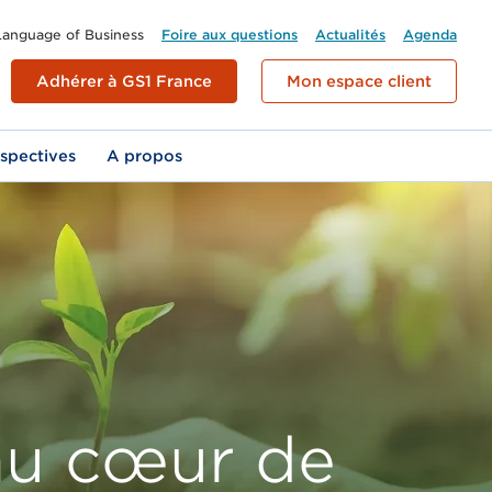
Language of Business
Header
Foire aux questions
Actualités
Agenda
menu
Adhérer à GS1 France
Mon espace client
spectives
A propos
GS1 France en action
r un
Co-NEXT
tenir une qualification
P : passeport numérique des produits
GLN
Ferroviaire
GS1 Partenaires
Nos prochains événements
 GS1,
nforcez la traçabilité et la transparence
L’identité numérique de votre
Faites connaître vos offres en
alicode
alifications de votre solution
pour
on entre
ut au long du cycle de vie de vos produits.
entreprise et de ses différents
rejoignant notre écosystème des
Retail & Produits de grande
le de vos
s,
lieux : siège, entrepôts, usines,
offreurs de solution.
consommation
etc.
au cœur de