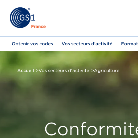
Aller
au
contenu
principal
Main
Obtenir vos codes
Vos secteurs d'activité
Format
navigation
Qui sommes-nous ?
Notre g
Fil
Accueil
Vos secteurs d'activité
Agriculture
d'Ariane
L’activité de GS1 France, notre
Organisat
GTIN/EAN
Agriculture
Se former
Communautés d'Intérêt
Economie circulaire
QR Code
Construc
Groupes 
raison d’être et nos grands
la gouve
principes de fonctionnement.
France.
L'identifiant unique dont votre
Rejoignez un collectif d’acteurs
Ensemble, devenons les acteurs engagés de
Le code-
Contribu
Toutes les formations
Prochaines sessions de formation
produit aura besoin pour être
afin d'avancer ensemble et de
l'économie circulaire.
génératio
définisse
Marketplace
Mode & 
commercialisé sur tous les
trouver des solutions à vos
produit 
demain e
canaux de ventes, partout dans
problématiques métier.
expérien
spécific
le monde.
consomm
Conformit
Santé
Seconde
Recondi