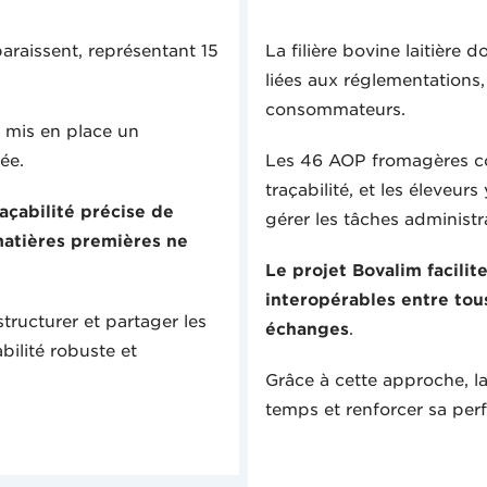
araissent, représentant 15
La filière bovine laitière 
.
liées aux réglementations,
consommateurs.
 mis en place un
tée.
Les 46 AOP fromagères con
traçabilité, et les éleveu
açabilité précise de
gérer les tâches administr
 matières premières ne
Le projet Bovalim facilit
interopérables entre tous
ructurer et partager les
échanges
.
bilité robuste et
Grâce à cette approche, la
temps et renforcer sa pe