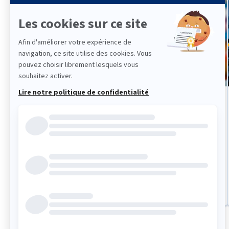
Formation
Filière santé : les obligations relatives
aux dispositifs médicaux (UDI)
Le 06/10/2026, de 09h00 à 12h30
En distanciel
S'inscrire