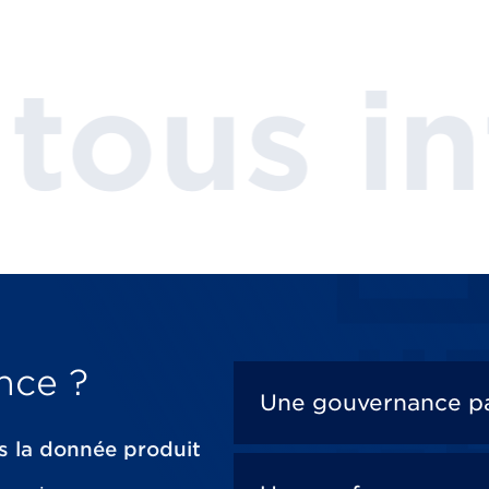
térêt à
nce ?
Une gouvernance pa
ns la donnée produit