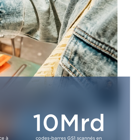
10Mrd
ce à
codes-barres GS1 scannés en