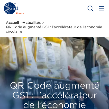
Aller
au
contenu
principal
Fil
Accueil
Actualités
d'Ariane
QR Code augmenté GS1 : l'accélérateur de l’économie
circulaire
QR Code augmenté
GS1 : l'accélérateur
de l’économie