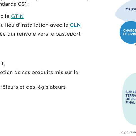
andards GS1 :
ec le
GTIN
u lieu d’installation avec le
GLN
isée qui renvoie vers le passeport
t,
retien de ses produits mis sur le
ôleurs et des législateurs,