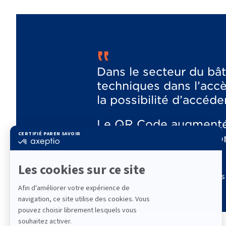
‟
Dans le secteur du bât
techniques dans l’accè
la possibilité d’accéde
Le QR Code augmenté G
facile... Il est la solu
Marc Sengelin
Responsable R&D et des affaires