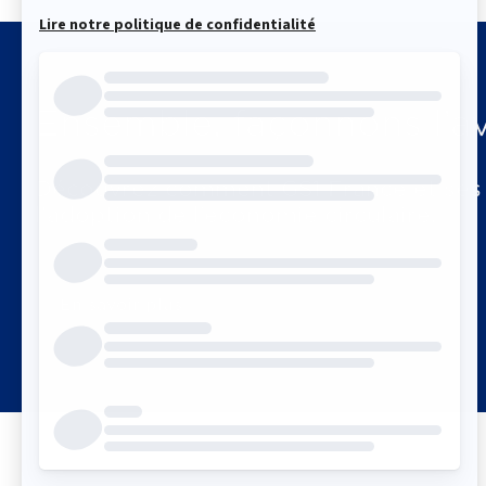
Ensemble, façonnons l’av
Découvrez comment GS1 France et ses st
l'adoption de l’économie circulaire.
En savoir plus