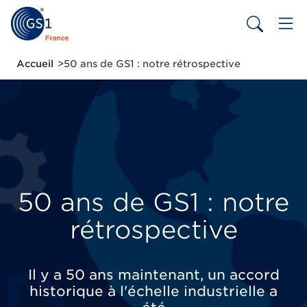
Aller
au
contenu
principal
Fil
Accueil
50 ans de GS1 : notre rétrospective
d'Ariane
50 ans de GS1 : notre
rétrospective
Il y a 50 ans maintenant, un accord
historique à l'échelle industrielle a