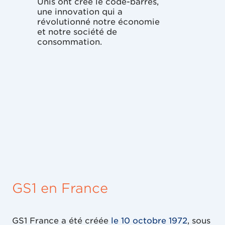
Unis ont créé le code-barres,
dans l'Ohio, u
une innovation qui a
chewing-gum 
révolutionné notre économie
devient le pre
et notre société de
monde à être 
consommation.
code-barres.
GS1 en France
GS1 France a été créée
le 10 octobre 1972
, sous